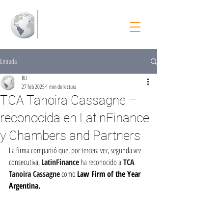
Entrada
RLI
27 feb 2025
1 min de lectura
TCA Tanoira Cassagne –
reconocida en LatinFinance
y Chambers and Partners
La firma compartió que, por tercera vez, segunda vez 
consecutiva, 
LatinFinance
 ha reconocido a
 TCA 
Tanoira Cassagne
como 
Law Firm of the Year 
Argentina.