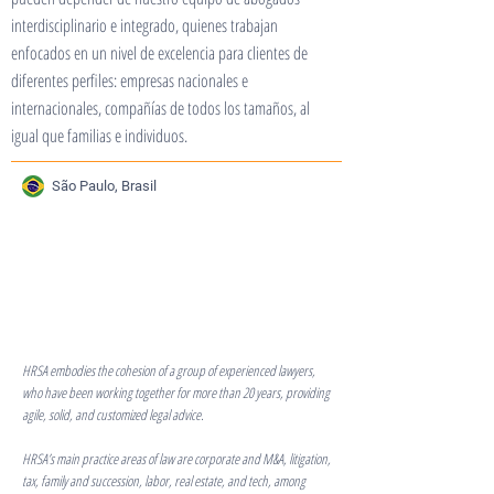
interdisciplinario e integrado, quienes trabajan
enfocados en un nivel de excelencia para clientes de
diferentes perfiles: empresas nacionales e
internacionales, compañías de todos los tamaños, al
igual que familias e individuos.
São Paulo, Brasil
HRSA embodies the cohesion of a group of experienced lawyers,
who have been working together for more than 20 years, providing
agile, solid, and customized legal advice.
HRSA’s main practice areas of law are corporate and M&A, litigation,
tax, family and succession, labor, real estate, and tech, among