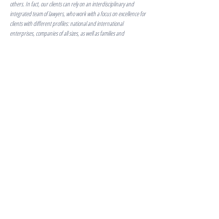
others. In fact, our clients can rely on an interdisciplinary and
integrated team of lawyers, who work with a focus on excellence for
clients with different profiles: national and international
enterprises, companies of all sizes, as well as families and
individuals.
HRSA simboliza a coesão de um grupo de profissionais experientes,
que trabalham lado a lado há mais de 20 anos, oferecendo
assessoria jurídica ágil, segura e personalizada.
Nossos clientes podem contar com um time interdisciplinar e
complementar de advogados, que atuam com foco em excelência
nas principais áreas do direito: societário e M&A, contencioso cível,
tributário, família e sucessões, trabalhista e imobiliário, entre
outras.
Com esta mudança, vemos a oportunidade de reafirmar valores
que sempre nos acompanharam, além de renovar e fortalecer
vínculos.
É grande o entusiasmo por aqui. Temos a convicção de que este
importante passo e os princípios que o orientam terão impacto