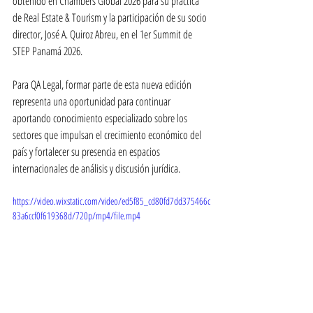
obtenido en Chambers Global 2026 para su práctica 
de Real Estate & Tourism y la participación de su socio 
director, José A. Quiroz Abreu, en el 1er Summit de 
STEP Panamá 2026.
Para QA Legal, formar parte de esta nueva edición 
representa una oportunidad para continuar 
aportando conocimiento especializado sobre los 
sectores que impulsan el crecimiento económico del 
país y fortalecer su presencia en espacios 
internacionales de análisis y discusión jurídica.
https://video.wixstatic.com/video/ed5f85_cd80fd7dd375466c
83a6ccf0f619368d/720p/mp4/file.mp4