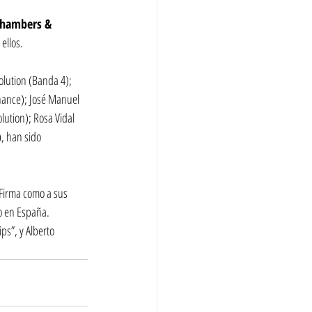
hambers & 
ellos.
lution (Banda 4); 
inance); José Manuel 
ution); Rosa Vidal 
, han sido 
 Firma como a sus 
ño en España.
s”, y Alberto 