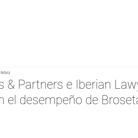
Inicio
Firmas
Áreas de Práctica
Contacto
No
lectura
& Partners e Iberian Law
n el desempeño de Broset