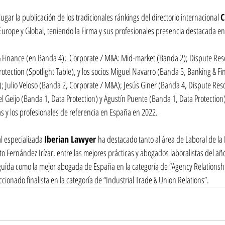
ugar la publicación de los tradicionales ránkings del directorio internacional 
C
Europe y Global, teniendo la Firma y sus profesionales presencia destacada en 
& Finance (en Banda 4);  Corporate / M&A: Mid-market (Banda 2); Dispute Reso
rotection (Spotlight Table), y los socios Miguel Navarro (Banda 5, Banking & F
; Julio Veloso (Banda 2, Corporate / M&A); Jesús Giner (Banda 4, Dispute Resol
l Geijo (Banda 1, Data Protection) y Agustín Puente (Banda 1, Data Protection)
as y los profesionales de referencia en España en 2022.
l especializada 
Iberian Lawyer 
ha destacado tanto al área de Laboral de la
to Fernández Irízar, entre las mejores prácticas y abogados laboralistas del a
uida como la mejor abogada de España en la categoría de “Agency Relationship
ccionado finalista en la categoría de “Industrial Trade & Union Relations”.