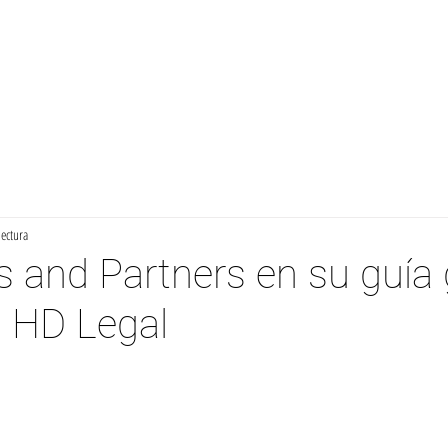
Inicio
Firmas
Áreas de Práctica
Contacto
No
lectura
and Partners en su guía 
a HD Legal